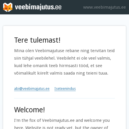
www.veebimajutus.ee
Tere tulemast!
Mina olen Veebimajutuse rebane ning tervitan teid
siin tühjal veebilehel. Veebileht ei ole veel valmis,
kuid lehe omanik teeb hirmsasti tööd, et see
võimalikult kiirelt valmis saada ning teieni tuua.
abi@veebimajutus.ee
Iseteenindus
Welcome!
I'm the fox of Veebimajutus.ee and welcome you
here. Website is not ready yet, but the owner of